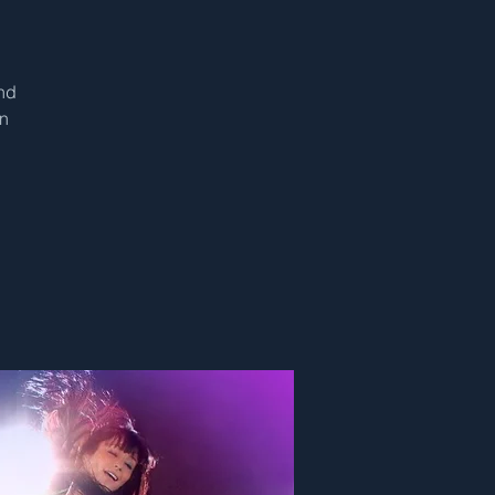
und
n