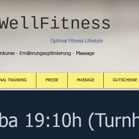
WellFitness
Optimal Fitness Lifestyle
enkurse - Ernährungsoptimierung - Massage
NAL TRAINING
PREISE
MASSAGE
GUTSCHEINE
a 19:10h (Turnh