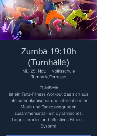
Zumba 19:10h
(Turnhalle)
Mi., 25. Nov.
  |  
Volksschule
Turnhalle/Terrasse
ZUMBA®
ist ein Tanz-Fitness Workout das sich aus
lateinamerikanischer und internationaler
Musik und Tanzbewegungen
zusammensetzt - ein dynamisches,
begeisterndes und effektives Fitness-
System!