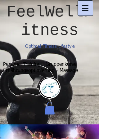
FeelWellF
itness
Optimal Fitness Lifestyle
Personal Training - Gruppenkurse -
Ernährungsoptimierung - Massage