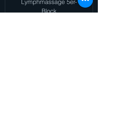
Lymphmassage 5er-
Block
545€
€
545
Straffere Haut, weniger Cellulite & ein
leichteres Körpergefühl
Gültig für 3 Monate
Sofort kaufen
Body-Wrap mit Lymphmassage
5er-Block
© 2026 by PERSONAL TRAINER Andrea
Gibas. Proudly created with
Wix.com