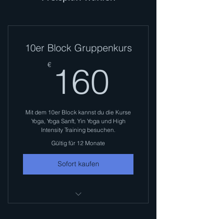
10er Block Gruppenkurs
160€
€
160
Mit dem 10er Block kannst du die Kurse
Yoga, Yoga Sanft, Yin Yoga und High
Intensity Training besuchen.
Gültig für 12 Monate
Sofort kaufen
Flow Yoga